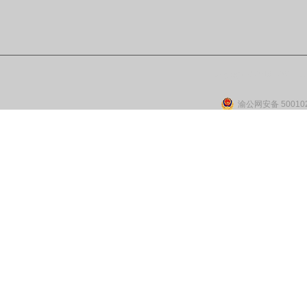
Copyright © 2018 - 2022 Cld
渝公网安备 500102