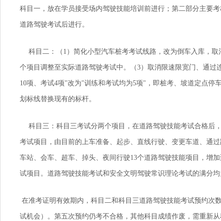
科目一，放在学员接受场内驾驶技能培训前进行；第二部分主要考
道路驾驶考试后进行。
科目二：（1）简化小型汽车桩考考试线路，改为倒车入库，取
个项目调整至实际道路驾驶考试中。（3）取消限速限宽门、通过
10项、考试4项"改为"训练和考试均为5项"，即桩考、坡道定点
划标线替换现有的标杆。
科目三：科目三考试分两个项目，在道路驾驶技能考试合格后，
考试项目，由目前的上车准备、起步、直线行驶、变更车道、通过
车站、会车、超车、掉头、夜间行驶13个道路驾驶技能项目，增加
试项目。道路驾驶技能考试和安全文明驾驶常识理论考试的满分均为
在准考证明有效期内，科目二和科目三道路驾驶技能考试预约次数
试机会）。第五次预约仍考不合格，其他科目成绩作废，需重新从